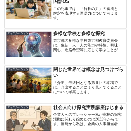
国語OS
この記事では、「解釈の力」の養成と、
解釈を表現する国語力について考えま
す。
多様な学校と多様な探究
ディスカッション
東京都の多様な学校東京都教育委員会
は、生徒一人一人の能力や特性、興味・
関心、進路希望等に応じて学ぶことがで
きるよう、既設の学校の特色化や多様な
タイプの都立学校の開設を進めてきてい
ます。総合学科高校、単位制高校、科学
技術高校、産業高校、進学型...
閉じた世界では概念は見つけづら
ディスカッション
い
「介出」最終回となる第６回の本稿で
は、介出することにより見えてくること
について考察します。
社会人向け探究実践講座はじまる
ディスカッション
企業人へのプレッシャー私が高校の探究
活動に関わり始めたのは2022年からで
す。当時から私は、企業の人事担当者な
どに対して、彼らを半ば脅すような発言