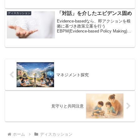
をよくしていました。「探究を本格的に
体験した生徒が新入社員として入社して
くる数年後には、『上司...
「対話」を介したエビデンス固め
ディスカッション
Evidence-basedなら、即アクションを根
拠に基づき政策立案を行う
EBPM(Evidence-based Policy Making)と
いう単語を頻繁に耳にした時期がありま
す。もちろん今も立派に現役です。私は
この言葉には、なんだか中...
マネジメント探究
見守りと共同注意
ホーム
ディスカッション