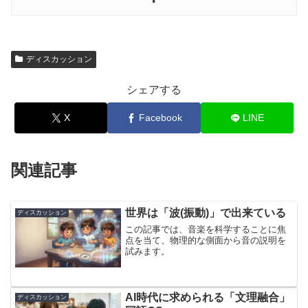
ディスカッション
シェアする
X
Facebook
LINE
関連記事
世界は「波(振動)」で出来ている
ディスカッション
この記事では、音楽を科学することに焦
点を当て、物理的な側面から音の説明を
試みます。
AI時代に求められる「文理融合」
ディスカッション