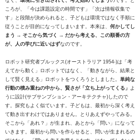
なく、
環境に引き出されて、考え始めてしまう
のです。と
ころが、「今は課題設定の時間です」「次は情報収集で
す」と段階が決められると、子どもは環境ではなく手順に
従うことが目的になってしまいます。本来は、
何かしてし
まう → そこから気づく → だから考える、この順番の方
が、人の学びに近いはず
なのです。
ロボット研究者ブルックス(オーストラリア 1954-)は「考
えてから動く」ロボットではなく、「動きながら、結果と
して賢く見える」ロボットをつくろうとしました。
単純な
行動の積み重ねの中から、賢さが「立ち上がってくる」
よ
うに設計(サブサンプション・アーキテクチャ)したので
す。探究もよく似ています。子どもは、最初から深く考え
て動き出すわけではありません。とりあえずやってみる。
そこから「あれ？」が生まれ、あとから「問い」になって
いきます。最初から問いを作らせると、問いが生まれるの