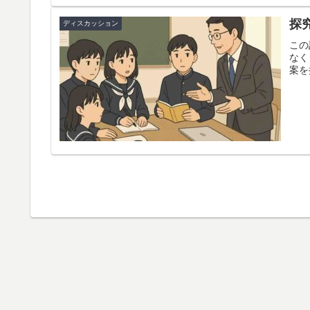
探
ディスカッション
この
なく
案を