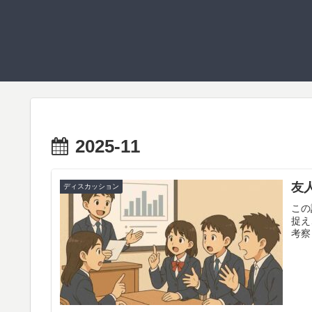
2025-11
友
ディスカッション
この
捉え
考察