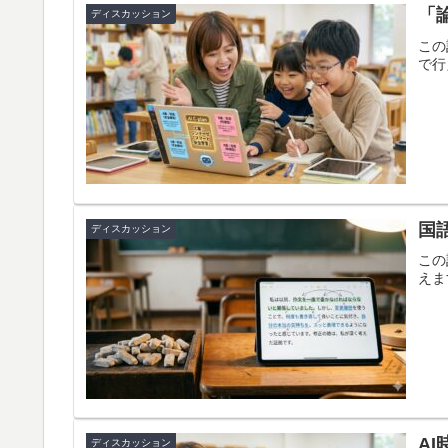
「
ディスカッション
この
で行
国
ディスカッション
この
えま
A
ディスカッション