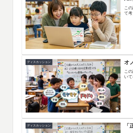
この
て考
オ
ディスカッション
この
いて
「
ディスカッション