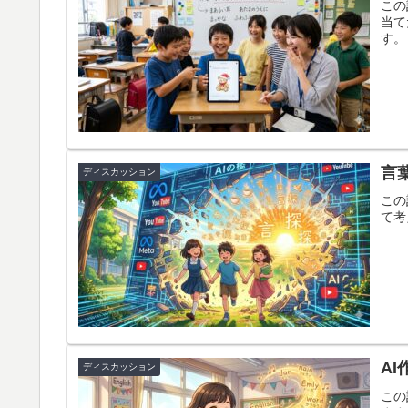
この
当て
す。
言
ディスカッション
この
て考
A
ディスカッション
この