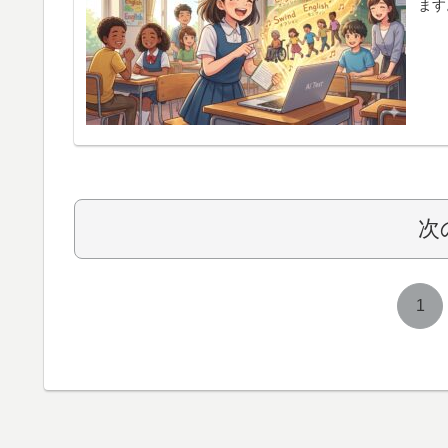
ます
次
1