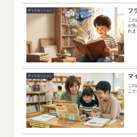
フ
ディスカッション
この
が先
れま
マ
ディスカッション
この
こと