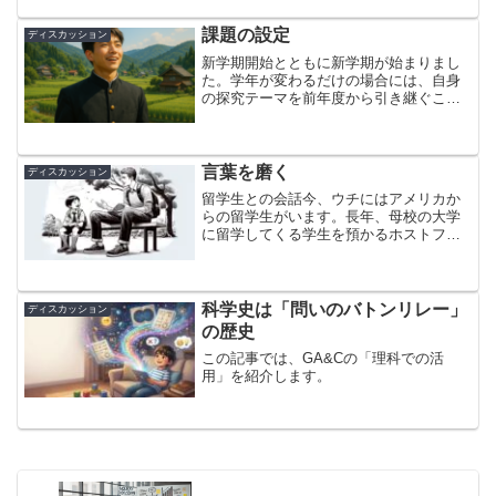
課題の設定
ディスカッション
新学期開始とともに新学期が始まりまし
た。学年が変わるだけの場合には、自身
の探究テーマを前年度から引き継ぐこと
もあるでしょうが、中学校や高校に新た
に入学するとなると、おそらく「課題の
設定」からまた新たに探究に取り掛かる
ことになる生徒がほとんど...
言葉を磨く
ディスカッション
留学生との会話今、ウチにはアメリカか
らの留学生がいます。長年、母校の大学
に留学してくる学生を預かるホストファ
ミリーとして登録しており、最初の学生
がやってきたのは1996年のことでした。
もう30年近く前です。それから、一年間
(正確には夏休み後...
科学史は「問いのバトンリレー」
ディスカッション
の歴史
この記事では、GA&Cの「理科での活
用」を紹介します。