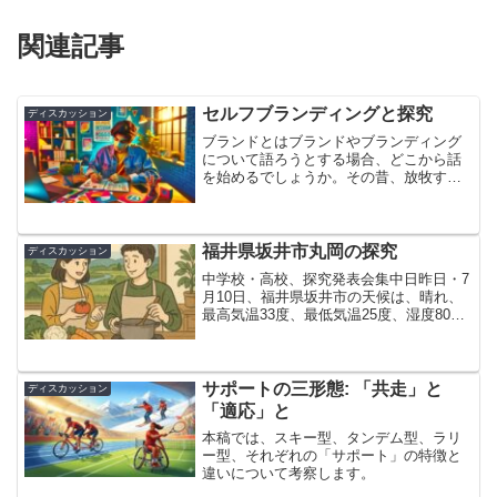
関連記事
セルフブランディングと探究
ディスカッション
ブランドとはブランドやブランディング
について語ろうとする場合、どこから話
を始めるでしょうか。その昔、放牧する
家畜がどこの家の所有かわからなくなっ
てしまわないよう、家畜に焼印を入れた
こと、その焼印(を入れること)を古ノルド
語でbrandrと呼...
福井県坂井市丸岡の探究
ディスカッション
中学校・高校、探究発表会集中日昨日・7
月10日、福井県坂井市の天候は、晴れ、
最高気温33度、最低気温25度、湿度80%
というものでした。そのような過酷な天
候のもと、午前は丸岡高校、午後は丸岡
中学校の探究活動の中間発表会が開催さ
れました。とも...
サポートの三形態: 「共走」と
ディスカッション
「適応」と
本稿では、スキー型、タンデム型、ラリ
ー型、それぞれの「サポート」の特徴と
違いについて考察します。