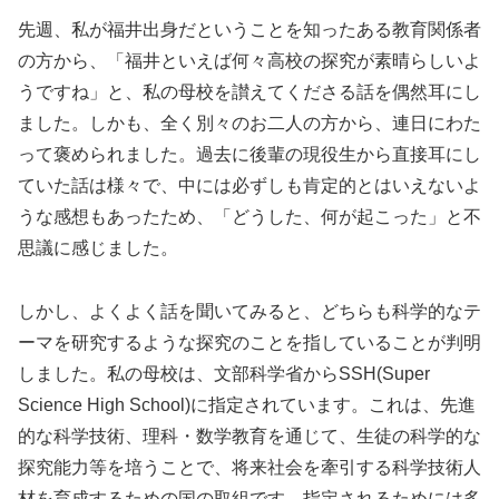
先週、私が福井出身だということを知ったある教育関係者
の方から、「福井といえば何々高校の探究が素晴らしいよ
うですね」と、私の母校を讃えてくださる話を偶然耳にし
ました。しかも、全く別々のお二人の方から、連日にわた
って褒められました。過去に後輩の現役生から直接耳にし
ていた話は様々で、中には必ずしも肯定的とはいえないよ
うな感想もあったため、「どうした、何が起こった」と不
思議に感じました。
しかし、よくよく話を聞いてみると、どちらも科学的なテ
ーマを研究するような探究のことを指していることが判明
しました。私の母校は、文部科学省からSSH(Super
Science High School)に指定されています。これは、先進
的な科学技術、理科・数学教育を通じて、生徒の科学的な
探究能力等を培うことで、将来社会を牽引する科学技術人
材を育成するための国の取組です。指定されるためには多