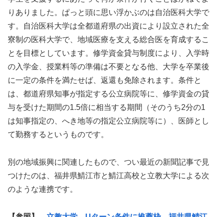
りありました。ぱっと頭に思い浮かぶのは自治医科大学で
す。自治医科大学は全都道府県の出資により設立された全
寮制の医科大学で、地域医療を支える総合医を育成するこ
とを目標としています。修学資金貸与制度により、入学時
の入学金、授業料等の準備は不要となる他、大学を卒業後
に一定の条件を満たせば、返還も免除されます。条件と
は、都道府県知事が指定する公立病院等に、修学資金の貸
与を受けた期間の1.5倍に相当する期間（そのうち2分の1
は知事指定の、へき地等の指定公立病院等に）、医師とし
て勤務するというものです。
別の地域振興に関連したもので、つい最近の新聞記事で見
つけたのは、福井県鯖江市と鯖江高校と立教大学による次
のような連携です。
【参照】
立教大学、Uターン条件に推薦枠 福井県鯖江