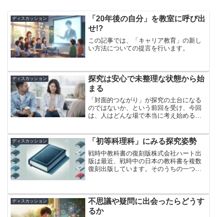
「20年後の自分」を教室に呼び出
ディスカッション
せ!?
この記事では、「キャリア教育」の新し
い方法についての提言を行います。
探究は安心で未整理な状態から始
ディスカッション
まる
「対面的つながり」が探究の土台になる
のではないか、という前回を受け、今回
は、人はどんな場で本当に考え始めるの
かについて考察します。
「初等科理科」にみる探究姿勢
ディスカッション
戦時中教科書の復刻版株式会社ハート出
版は最近、戦時中の日本の教科書を複数
復刻出版しています。そのうちの一つ、
話題の『初等科理科』を手に取りまし
た。出版社によって書かれた概要から、
これはまさに探究だと感じたからです。
===この授業の基本理念は...
不思議や疑問に出会ったらどうす
ディスカッション
るか