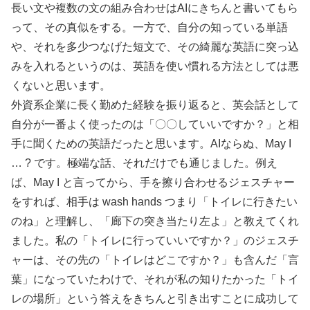
長い文や複数の文の組み合わせはAIにきちんと書いてもら
って、その真似をする。一方で、自分の知っている単語
や、それを多少つなげた短文で、その綺麗な英語に突っ込
みを入れるというのは、英語を使い慣れる方法としては悪
くないと思います。
外資系企業に長く勤めた経験を振り返ると、英会話として
自分が一番よく使ったのは「〇〇していいですか？」と相
手に聞くための英語だったと思います。AIならぬ、May I
… ? です。極端な話、それだけでも通じました。例え
ば、May I と言ってから、手を擦り合わせるジェスチャー
をすれば、相手は wash hands つまり「トイレに行きたい
のね」と理解し、「廊下の突き当たり左よ」と教えてくれ
ました。私の「トイレに行っていいですか？」のジェスチ
ャーは、その先の「トイレはどこですか？」も含んだ「言
葉」になっていたわけで、それが私の知りたかった「トイ
レの場所」という答えをきちんと引き出すことに成功して