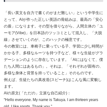
「長い英文を自力で書くのがまだ難しい」という中学生に
とって、AIが作った正しい英語の骨組みは、最高の「安心
の盾」になります。その型を借りながら、人間主体の「ユ
ーモア(Vibe)」を日本語のツッコミとして混入し、「大脱
線」させていくのが、このハックの極意です。
今の教室には、車椅子に乗っている子、学習に少し時間が
かかる子、多様なルーツを持つ子など、様々な生徒がグラ
デーションのように存在しています。「AIにはなくて、僕
たち人間にはあるもの」。それは、「それぞれが固有の、
多様な身体と背景を持っていること」そのものです。
例えば、生徒たちの真改造(スピーチ)はこんな風に変貌し
ます。
AIの原文(「ただの」立派な自己紹介)：
“Hello everyone. My name is Takuya. I am thirteen years
old. I like sports. Thank you.”