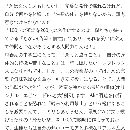
「AIは文法ミスもしないし、完璧な発音で喋れるけれど、
自分で何かを体験した『生身の体』を持たないから、誰も
惹きつけられないんだ」
「100点の英語を200点の名作にするのは、僕たちが持っ
ている『ちがい(凸凹・個性)』であり、それを笑いに変え
て仲間とつながろうとする人間力なんだ！」
思春期の中学生にとって、「周りと違うこと」「自分の身
体的な特徴や苦手なこと」は、時に隠したいコンプレック
スになりがちです。しかし、この授業案の中では、AIの完
璧で無味乾燥な文章が「引き立て役」になることで、人間
の凸凹や“ちがい”こそが、教室を沸かせる最強の価値(オリ
ジナル・エピソード)へと大逆転します。AIに宿題を代行
されることを恐れて「端末の利用禁止」という檻に引きこ
もる必要なんて、１ミリもありません。最初にAIに文字数
ぴったりの「冷たい型」を100点で瞬時に作らせておい
て、生徒たちは自分の熱いユーモアと多様なリアルを注入