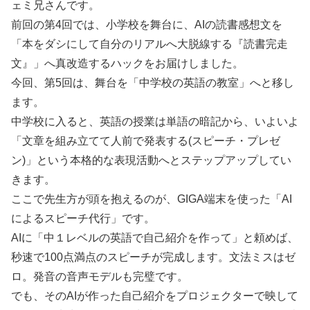
ェミ兄さんです。
前回の第4回では、小学校を舞台に、AIの読書感想文を
「本をダシにして自分のリアルへ大脱線する『読書完走
文』」へ真改造するハックをお届けしました。
今回、第5回は、舞台を「中学校の英語の教室」へと移し
ます。
中学校に入ると、英語の授業は単語の暗記から、いよいよ
「文章を組み立てて人前で発表する(スピーチ・プレゼ
ン)」という本格的な表現活動へとステップアップしてい
きます。
ここで先生方が頭を抱えるのが、GIGA端末を使った「AI
によるスピーチ代行」です。
AIに「中１レベルの英語で自己紹介を作って」と頼めば、
秒速で100点満点のスピーチが完成します。文法ミスはゼ
ロ。発音の音声モデルも完璧です。
でも、そのAIが作った自己紹介をプロジェクターで映して