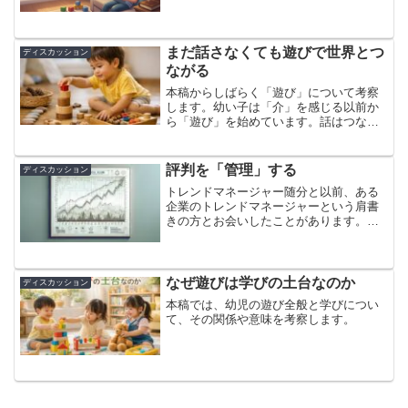
まだ話さなくても遊びで世界とつ
ディスカッション
ながる
本稿からしばらく「遊び」について考察
します。幼い子は「介」を感じる以前か
ら「遊び」を始めています。話はつなが
っています。
評判を「管理」する
ディスカッション
トレンドマネージャー随分と以前、ある
企業のトレンドマネージャーという肩書
きの方とお会いしたことがあります。
「流行を管理する人」とは凄いネーミン
グだなぁと思ったものです。実際の業務
内容としては、過去から現在にかけての
あらゆるトレンドに関する情...
なぜ遊びは学びの土台なのか
ディスカッション
本稿では、幼児の遊び全般と学びについ
て、その関係や意味を考察します。