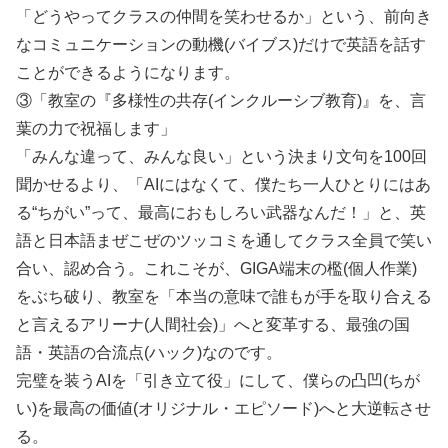
「どうやってクラスの仲間を笑わせるか」という、前向き
なコミュニケーションの動機(バイブス)だけで英語を話す
ことができるようになります。
③「教室の『多様性の共存(インクルーシブ教育)』を、言
葉の力で祝福します」
「みんな違って、みんな良い」という決まり文句を100回
聞かせるより、「AIにはなくて、僕たち一人ひとりにはあ
る“ちがい”って、最高におもしろい武器なんだ！」と、英
語と日本語まぜこぜのツッコミを通してクラス全員で笑い
合い、認め合う。これこそが、GIGA端末の檻(個人作業)
をぶち破り、教室を「本当の意味で誰もが手を取り合える
と言えるアリーナ(人間社会)」へと変革する、最強の国
語・英語の合流点(ハック)なのです。
完璧を装うAIを「引き立て役」にして、僕らの凸凹(ちが
い)を最高の価値(オリジナル・エピソード)へと大逆転させ
る。