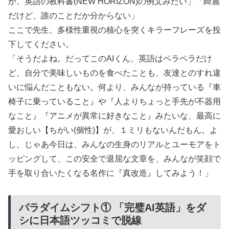
か、英語の教科書(NEW HORIZON)の例文みたい」「綺麗
だけど、誰のことだか分からない」
ここで先生、多様性重視の核心を突くキラーフレーズを投
下してください。
「そうだよね。だってこのAIくん、英語はペラペラだけ
ど、自分で美味しいものを食べたことも、友達とのすれ違
いに悩んだこともない。何より、みんなが持っている『車
椅子に乗っていること』や『人よりちょっと手先が不器用
なこと』『アニメが異常に好きなこと』みたいな、最高に
愛おしい【ちがい(個性)】が、１ミリもないんだもん。よ
し、じゃあ今日は、みんなの生身のリアルとユーモアをト
ッピングして、この安全で退屈な文章を、みんなが笑顔で
手を取り合いたくなる名作に『真改造』してみよう！」
パラダイムシフト① 「完璧AI英語」をダ
シに日本語ツッコミで脱線