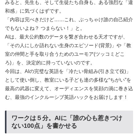
みると、先生も、そして生徒たち自身も、ある強烈な「違
和感」に気づくはずです。
「内容は完ぺきだけど……これ、ぶっちゃけ誰の自己紹介
でもないよね？ つまらない！」と。
AIは、最大公約数のデータを繋ぎ合わせる天才ですが、
「その人にしか語れない生身のエピソード(背景)」や「教
室の仲間と手を取り合うためのユーモア(ツッコミどこ
ろ)」を、決定的に持っていないのです。
今回は、AIの完璧な英語を「冷たい骨組み(引き立て役)」
として使い倒し、教室にいる子ども達の多様な“ちがい”を
最高の武器に変えて、オーディエンスを笑顔の渦に巻き込
む、最強のインクルーシブ英語ハックをお届けします！
ワークは５分。AIに「誰の心も惹きつけ
ない100点」を書かせる