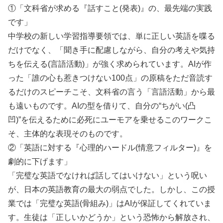
①「文科省が求める『話すこと(発表)』の、最先端の実践
です」
中学校の新しい学習指導要領では、単に正しい英語を喋る
だけでなく、「聞き手に配慮しながら、自分の考えや気持
ちを伝える(言語活動)」が強く求められています。AIが作
った「誰の心も惹きつけない100点」の原稿をただ音読す
るだけのスピーチこそ、文科省の言う「言語活動」から最
も遠いものです。AIの型を借りて、自分の“ちがい(凸
凹)”を伝えるために必死にユーモアを乗せるこのワークこ
そ、主体的な表現そのものです。
②「英語に対する『心理的ハードル(情意フィルター)』を
劇的に下げます」
「完璧な英語でなければ話してはいけない」という呪い
が、日本の英語教育の最大の弱点でした。しかし、この授
業では「完璧な英語(骨組み)」はAIが保証してくれていま
す。生徒は「正しいかどうか」という恐怖から解放され、