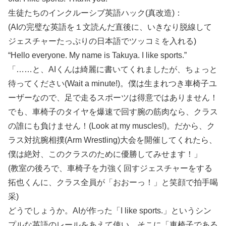
生徒たちのインクルーシブ英語ハック(真改造)：
(AIの完璧な英語を１文読んだ直後に、いきなり脱線して
ジェスチャーたっぷりの日本語でツッコミを入れる)
“Hello everyone. My name is Takuya. I like sports.”
「……と、AIくんは綺麗に書いてくれましたが、ちょっと
待ってください(Wait a minute!)。僕は生まれつき車椅子ユ
ーザーなので、足で走るスポーツは得意ではありません！
でも、車椅子のタイヤを爆速で回す腕の筋肉なら、クラス
の誰にも負けません！(Look at my muscles!)。だから、ク
ラス対抗腕相撲(Arm Wrestling)大会を開催してくれたら、
僕は絶対、このクラスのために優勝してみせます！」
(教室の後ろで、車椅子を力強く回すジェスチャーをする
拓也くんに、クラス全員が「おおーっ！」と笑顔で拍手喝
采)
どうでしょうか。AIが作った「I like sports.」というシン
プルな英語のレールをあえて使い、そこに「車椅子である