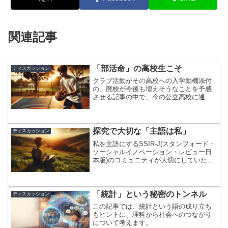
関連記事
「部活命」の高校生こそ
ディスカッション
クラブ活動がその高校への入学動機添付
の、廃校が今後も増えそうなことを予感
させる記事の中で、今の公立高校に通う
生徒の中に部活やクラブ活動を意識して
進学先高校を選んだ人が一定数いること
が紹介されています。そのまま引用する
と「公立高校においては、...
探究で大切な「主語は私」
ディスカッション
私を主語にするSSIR-J(スタンフォード・
ソーシャルイノベーション・レビュー日
本版)のコミュニティが大切にしていたの
は、「私」を主語にするということで
す。「主体的・対話的で、深い学び」の
中心となる探究学習・活動に求められる
姿勢として、この...
「統計」という秘密のトンネル
ディスカッション
この記事では、統計という語の成り立ち
もヒントに、理科から社会へのつながり
について考えます。