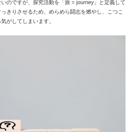
ですが、探究活動を「旅 = journey」と定義して
すっきりさせるため、めらめら闘志を燃やし、こつこ
る気がしてしまいます。