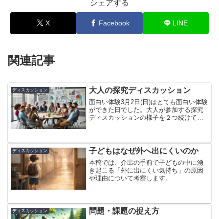
シェアする
X
Facebook
LINE
関連記事
大人の探究ディスカッション
ディスカッション
面白い体験3月2日(日)はとても面白い体験
ができた日でした。大人が参加する探究
ディスカッションの様子を２つ続けて見
ることができたおかげで、思いもよらぬ
比較と、その比較からの発見があったか
らです。一つ目は教師職の複数グループ
が中心となって進め...
子どもはなぜ外へ出にくいのか
ディスカッション
本稿では、介出の手前で子どもの中に湧
き起こる「外に出にくい気持ち」の原因
や理由について考察します。
問題・課題の捉え方
ディスカッション