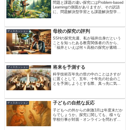
問題と課題の違い探究にはProblem-based
Learningの側面がありますが、その訳語
に、問題解決型学習とも課題解決型学習
とも充てられているのをよく目にしま
す。問題と課題は、区別をあまり意識せ
ずに使われる言葉なのかもしれません。
こ...
母校の探究の評判
ディスカッション
SSHの探究先週、私が福井出身だという
ことを知ったある教育関係者の方から、
「福井といえば何々高校の探究が素晴ら
しいようですね」と、私の母校を讃えて
くださる話を偶然耳にしました。しか
も、全く別々のお二人の方から、連日に
わたって褒められました。...
将来を予測する
ディスカッション
科学技術百年先の世の中のことはさすが
に置くとして、五年、十年先の社会のこ
とを予測しようとする際、真っ先に気に
なるのは科学技術の研究開発状況でしょ
うか。各分野の専門家が、現状を見なが
ら、この技術は何年後には実用化できそ
うだ、実用化されるとこん...
子どもの自然な反応
ディスカッション
子どもへの外からの刺激3月は年度末だか
らでしょうか。探究に関しても、様々な
学校行事が対面・オンラインを問わず実
施されています。３月８日(土)には、あの
新渡戸稲造氏が創設した新渡戸文化中学